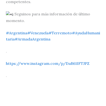
competentes.
Seguinos para más información de último
momento.
#Argentina
#Venezuela
#Terremoto
#AyudaHumani
taria
#ArmadaArgentina
.
https://www.instagram.com/p/DaB61IFTJPZ
.