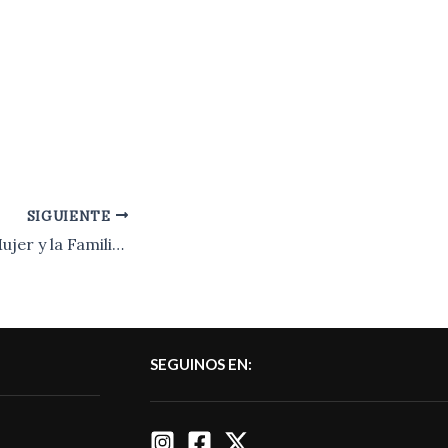
SIGUIENTE
Comisaría de la Mujer y la Familia. Espacio más que comprometido con la toma de cada denuncia a la que la dependencia debe dar respuesta.-
SEGUINOS EN: