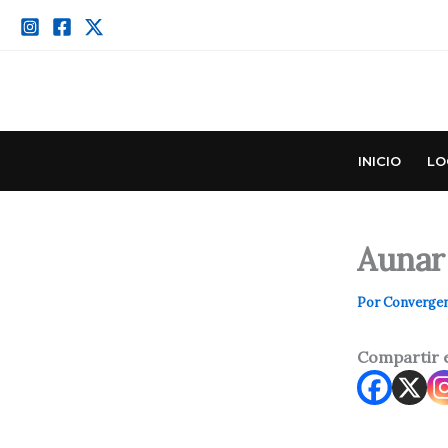
Ir
al
contenido
INICIO
LO
Aunar 
Por
Converge
Compartir 