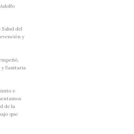
 Adolfo
 Salud del
revención y
esempeñó,
 y Sanitaria
junto e
omentamos
d de la
bajo que