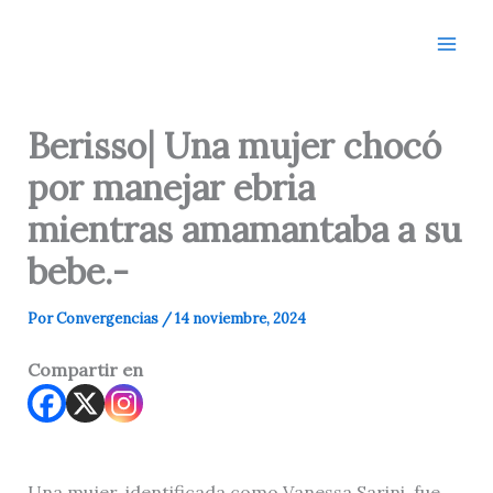
Ir
al
contenido
Berisso| Una mujer chocó
por manejar ebria
mientras amamantaba a su
bebe.-
Por
Convergencias
/
14 noviembre, 2024
Compartir en
Una mujer, identificada como Vanessa Sarini, fue