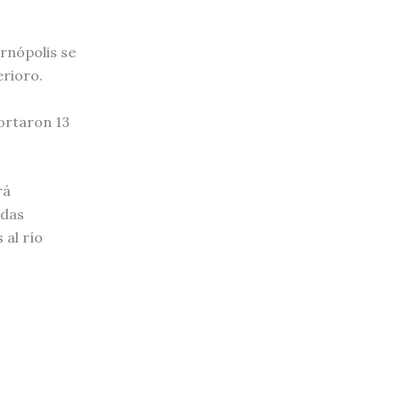
rnópolis se
rioro.
ortaron 13
rá
idas
al río