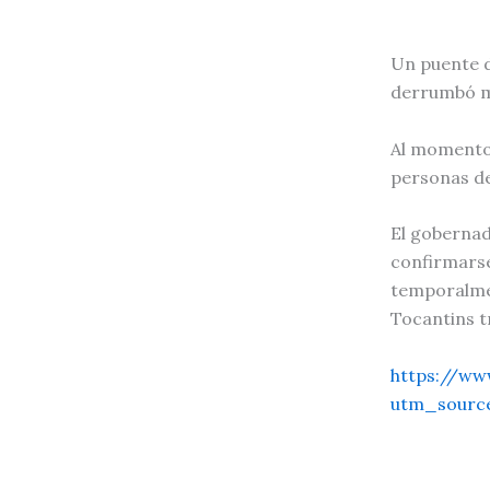
Un puente d
derrumbó mi
Al momento,
personas de
El gobernad
confirmarse
temporalmen
Tocantins t
https://w
utm_sourc