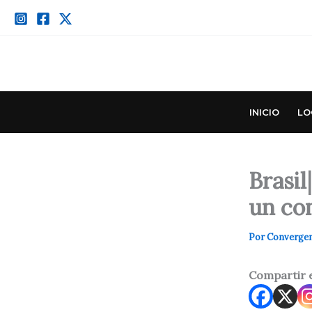
Ir
al
contenido
INICIO
LO
Brasi
un con
Por
Converge
Compartir 