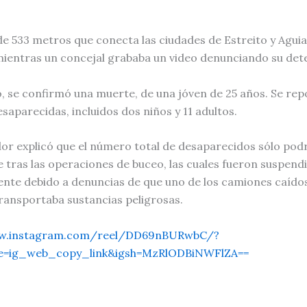
e 533 metros que conecta las ciudades de Estreito y Aguia
entras un concejal grababa un video denunciando su dete
 se confirmó una muerte, de una jóven de 25 años. Se rep
saparecidas, incluidos dos niños y 11 adultos.
or explicó que el número total de desaparecidos sólo pod
 tras las operaciones de buceo, las cuales fueron suspend
te debido a denuncias de que uno de los camiones caídos 
ransportaba sustancias peligrosas.
ww.instagram.com/reel/DD69nBURwbC/?
e=ig_web_copy_link&igsh=MzRlODBiNWFlZA==