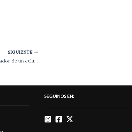
SIGUIENTE
Córdoba | El cargador de un celular provocó un incendio en un edificio.-
SEGUINOS EN: