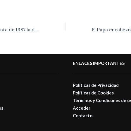
“En la semana Santa de 1987 la democracia estuvo en peligro. El pueblo movilizado con Raúl Alfonsín a la cabeza y una dirigencia política opositora solidaria pudo salvarla», Carlos Gorosito.-
ENLACES IMPORTANTES
Políticas de Privacidad
Políticas de Cookies
Términos y Condicones de u
es
Acceder
Contacto