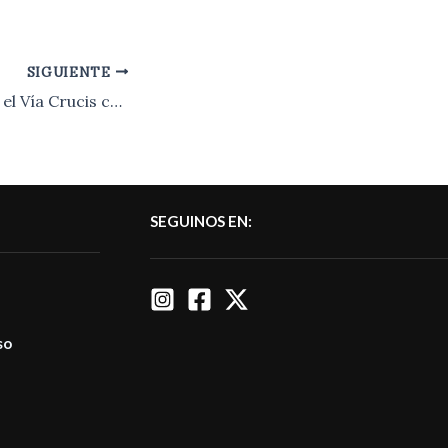
SIGUIENTE
El Papa encabezó el Vía Crucis con eje en el dolor del mundo.-
SEGUINOS EN:
so