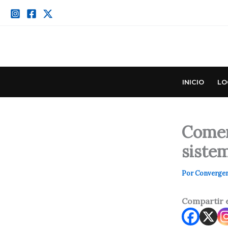
Ir
al
contenido
INICIO
LO
Comen
siste
Por
Converge
Compartir 