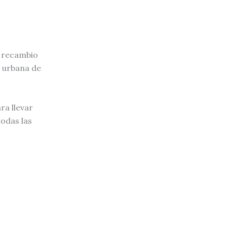
e recambio
a urbana de
ra llevar
todas las