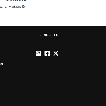
Se solicita ayuda para Matías Rodriguez
SEGUINOS EN:
so