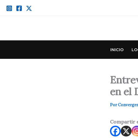
Ir
al
contenido
INICIO
LO
Entrev
en el 
Por
Converge
Compartir 