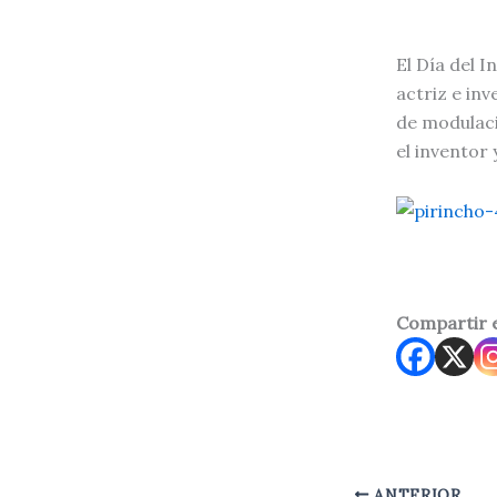
El Día del I
actriz e in
de modulaci
el inventor
Compartir 
ANTERIOR