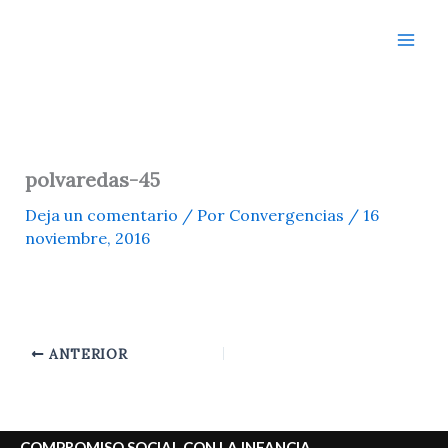
Ir
al
contenido
polvaredas-45
Deja un comentario
/ Por
Convergencias
/
16
noviembre, 2016
ANTERIOR
COMPROMISO SOCIAL CON LA INFANCIA