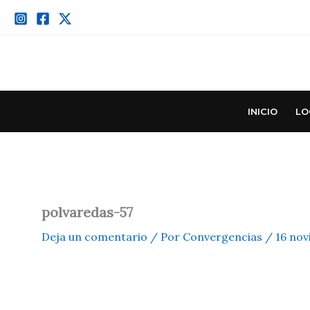
Ir
al
contenido
INICIO
LO
polvaredas-57
Deja un comentario
/ Por
Convergencias
/
16 nov