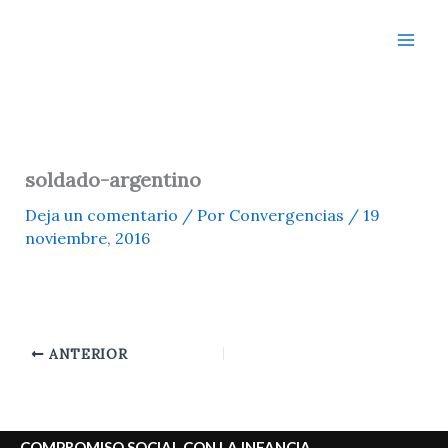
Ir
al
contenido
soldado-argentino
Deja un comentario
/ Por
Convergencias
/
19
noviembre, 2016
ANTERIOR
COMPROMISO SOCIAL CON LA INFANCIA