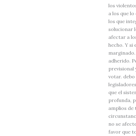
los violent
a los que l
los que int
solucionar 
afectar a lo
hecho. Y si
marginado. 
adherido. P
previsional
votar. debo
legisladores
que el sist
profunda, p
amplios de 
circunstanc
no se afecte
favor que t