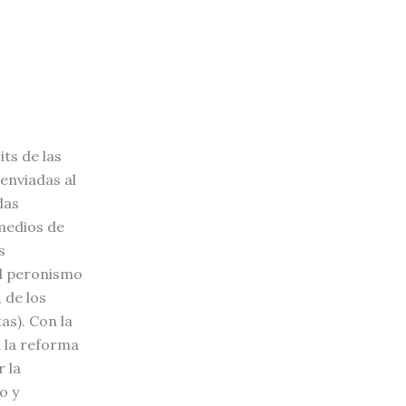
its de las
enviadas al
das
medios de
s
del peronismo
 de los
as). Con la
a la reforma
 la
o y