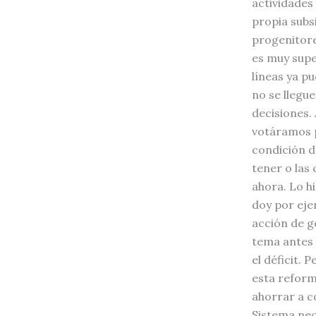
actividades
propia subs
progenitore
es muy super
líneas ya p
no se llegu
decisiones.
votáramos p
condición de
tener o las
ahora. Lo h
doy por eje
acción de g
tema antes 
el déficit. 
esta reform
ahorrar a co
Sistema nec