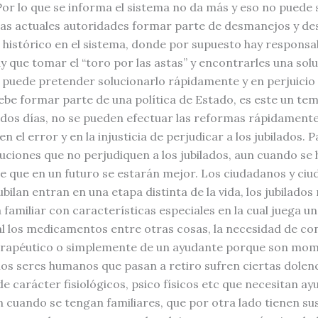
Por lo que se informa el sistema no da más y eso no puede 
 las actuales autoridades formar parte de desmanejos y d
 histórico en el sistema, donde por supuesto hay responsa
y que tomar el “toro por las astas” y encontrarles una sol
 puede pretender solucionarlo rápidamente y en perjuicio 
Debe formar parte de una política de Estado, es este un te
 dos días, no se pueden efectuar las reformas rápidamente
n el error y en la injusticia de perjudicar a los jubilados. 
luciones que no perjudiquen a los jubilados, aun cuando se
 que en un futuro se estarán mejor. Los ciudadanos y ci
bilan entran en una etapa distinta de la vida, los jubilados
familiar con características especiales en la cual juega un
 los medicamentos entre otras cosas, la necesidad de co
erapéutico o simplemente de un ayudante porque son mom
los seres humanos que pasan a retiro sufren ciertas dolenc
e carácter fisiológicos, psico físicos etc que necesitan ay
n cuando se tengan familiares, que por otra lado tienen su