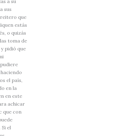
as a su
a sus
reitero que
liquen estás
és, o quizás
 las toma de
y pidió que
mi
 pudiere
y haciendo
s el país,
do en la
en en este
ara achicar
tc que con
 puede
Si el
es