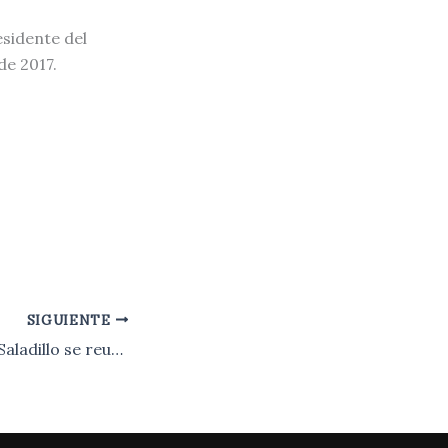
esidente del
de 2017.
SIGUIENTE
​El Intendente de Saladillo se reunió con el Jefe de la Departamental 25 de Mayo.-