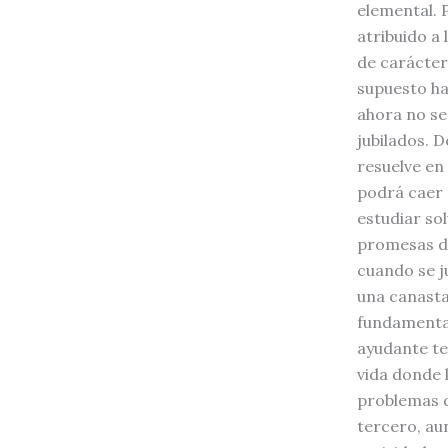
elemental. 
atribuido a
de carácter
supuesto ha
ahora no se
jubilados. 
resuelve en
podrá caer e
estudiar so
promesas de
cuando se ju
una canasta 
fundamental
ayudante t
vida donde 
problemas d
tercero, au