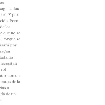
ser
esaguisados
bles. Y por
ución .Pero
de los
ma que no se
. Porque se
Pasará por
 hagan
udadanas
 necesitan
 rol
ntar con un
entos de la
ias o
uda de un
s