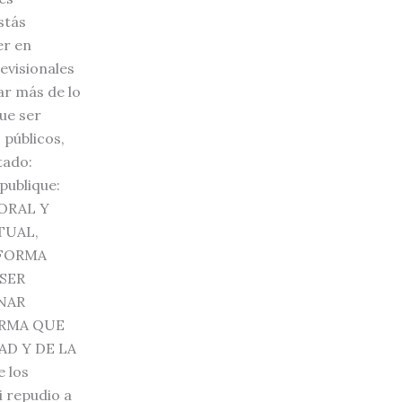
stás
er en
evisionales
ar más de lo
que ser
 públicos,
tado:
publique:
ORAL Y
TUAL,
EFORMA
SER
NAR
ORMA QUE
AD Y DE LA
e los
i repudio a