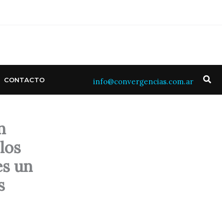
Bus
CONTACTO
info@convergencias.com.ar
n
los
es un
s