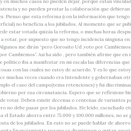
 y en muchos casos no pueden dejar, porque están vinculad
istencia y no pueden prestar la colaboración que debieran 
s. Pienso que esta reforma (con la información que tengo 
ficial) no beneficia a los jubilados. Al momento que se pub
uede estar votada quizás la reforma, o muchas horas despu
e a votar, por supuesto que no tengo incidencia ninguna en
 Algunos me dirán “pero Gorosito Ud ,voto por Cambiemos 
or Cambiemos”. Asi ha sido , pero también afirme que en 
 político iba a manifestar en mi escala las diferencias que
 cosas con las cuales no estoy de acuerdo. Y es lo que esto
ice muchas veces cuando era Intendente y gobernaban otro
mplo el caso del campo(tema retenciones) y fui discrimina
obierno por esa circunstancia. Espero que se reflexione bi
de votar. Deben existir decenas o centenas de variantes p
Pero no debe pasar por los jubilados. He leído, escuchado e
a el Estado ahorra entre 75.000 y 100.000 millones, no se
sta de los jubilados. En esto no se puede hablar de ahorro. 
esita financiamiento porque se disminuyen o quitan aport