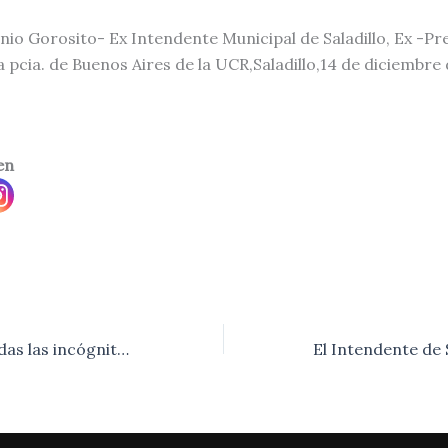
nio Gorosito- Ex Intendente Municipal de Saladillo, Ex -Pr
 pcia. de Buenos Aires de la UCR,Saladillo,14 de diciembre 
en
ARA San Juan: todas las incógnitas sobre el submarino desaparecido.-