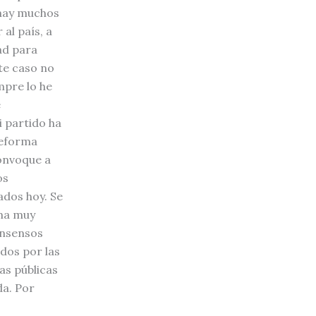
 hay muchos
al país, a
ad para
te caso no
mpre lo he
é
i partido ha
reforma
convoque a
os
ados hoy. Se
rma muy
onsensos
dos por las
as públicas
da. Por