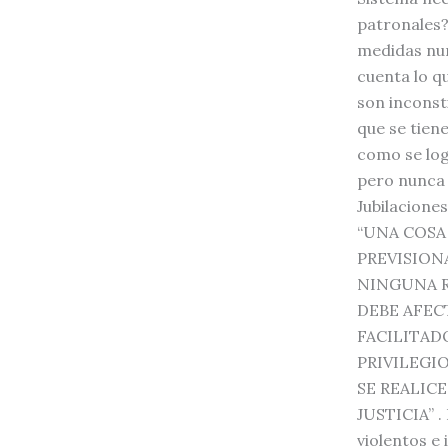
patronales?
medidas nu
cuenta lo q
son inconst
que se tiene
como se log
pero nunca 
Jubilaciones
“UNA COSA
PREVISION
NINGUNA R
DEBE AFEC
FACILITAD
PRIVILEGI
SE REALICE
JUSTICIA” .
violentos e