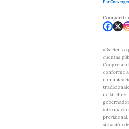
Por
Converge
Compartir 
«Es cierto q
cuentas púb
Congreso de
conforme a 
comunicació
tradicionale
no kirchner
gobernadores
información
previsional
situación de