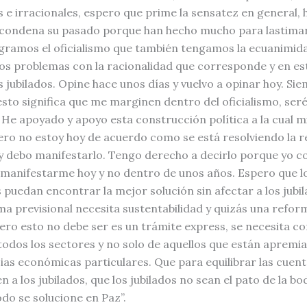
os e irracionales, espero que prime la sensatez en general,
o condena su pasado porque han hecho mucho para lastimar 
egramos el oficialismo que también tengamos la ecuanimid
los problemas con la racionalidad que corresponde y en es
s jubilados. Opine hace unos días y vuelvo a opinar hoy. Sie
 esto significa que me marginen dentro del oficialismo, ser
He apoyado y apoyo esta construcción política a la cual m
ero no estoy hoy de acuerdo como se está resolviendo la 
 y debo manifestarlo. Tengo derecho a decirlo porque yo 
 manifestarme hoy y no dentro de unos años. Espero que l
 puedan encontrar la mejor solución sin afectar a los jubil
ema previsional necesita sustentabilidad y quizás una refo
ero esto no debe ser es un trámite express, se necesita c
todos los sectores y no solo de aquellos que están apremia
ias económicas particulares. Que para equilibrar las cuent
n a los jubilados, que los jubilados no sean el pato de la bo
odo se solucione en Paz”.