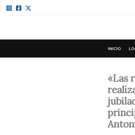
Ir
al
contenido
INICIO
LO
«Las 
realiz
jubila
princi
Anton