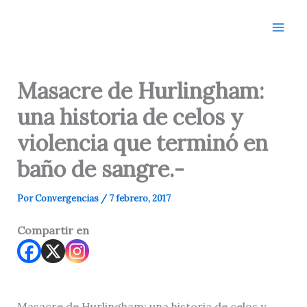
Ir
al
contenido
Masacre de Hurlingham:
una historia de celos y
violencia que terminó en
baño de sangre.-
Por
Convergencias
/
7 febrero, 2017
Compartir en
Masacre de Hurlingham: una historia de celos y