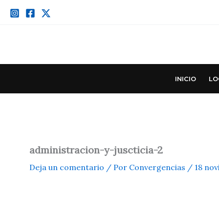
Ir
al
contenido
INICIO
LO
administracion-y-juscticia-2
Deja un comentario
/ Por
Convergencias
/
18 nov