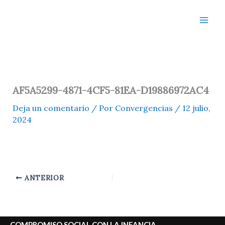
Ir
al
contenido
AF5A5299-4871-4CF5-81EA-D19886972AC4
Deja un comentario
/ Por
Convergencias
/
12 julio,
2024
ANTERIOR
COMPROMISO SOCIAL CON LA INFANCIA