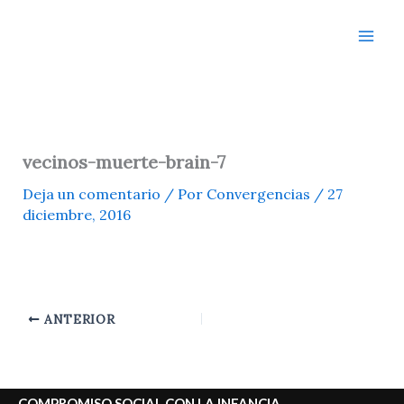
Ir
al
contenido
vecinos-muerte-brain-7
Deja un comentario
/ Por
Convergencias
/
27
diciembre, 2016
ANTERIOR
COMPROMISO SOCIAL CON LA INFANCIA