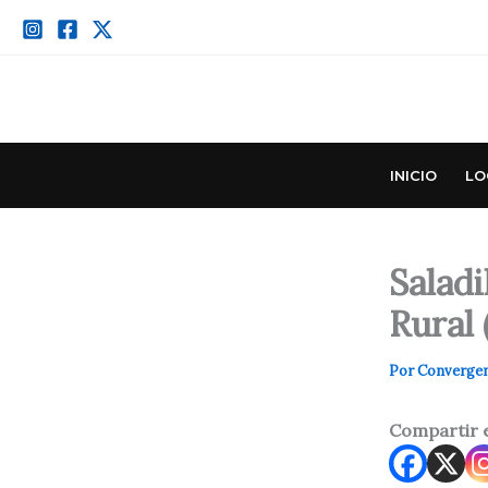
Ir
al
contenido
INICIO
LO
Salad
Rural 
Por
Converge
Compartir 