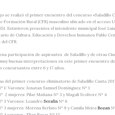
o se realizó el primer encuentro del concurso «Saladillo 
e Formación Rural (CFR) masculino ubicado en el acceso U
551. Estuvieron presentes el intendente municipal José Lui
tario de Cultura, Educación y Derechos humanos Pablo Cens
 del CFR.
na participación de aspirantes de Saladillo y de otras Ciu
muy buenas interpretaciones en este primer encuentro del
n concursantes entre 6 y 17 años.
tas del primer concurso eliminatorio de Saladillo Canta 201
º 1: Varones: Jonatan Samuel Domínguez Nº 1
º 2 mujeres: Pilar Mañana Nº 3 y Magali Scoltore Nº 4
Nº 3 Varones: Leandro
Serafin
Nº 6
º 3 mujeres: Morena Berlato Nº 9 y Camila Meira
Bozan
Nº
º 4 varones : Elian Rosas Nº 13