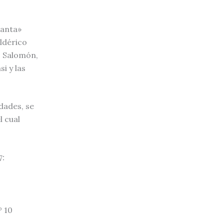
Canta»
ldérico
s Salomón,
i y las
dades, se
 cual
7:
 10