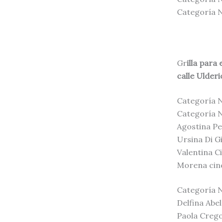
Categoría N
Gr
illa para
calle Ulderi
Categoría N
Categoría N
Agostina Pe
Ursina Di G
Valentina C
Morena cinc
Categoría N
Delfina Abe
Paola Crego