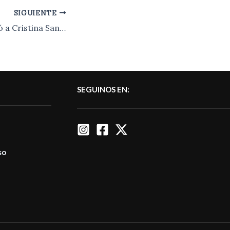
SIGUIENTE
El jurado condenó a Cristina Santillán por lesiones gravísimas, y este lunes a las 10 se conocerá la pena impuesta.-
SEGUINOS EN:
so