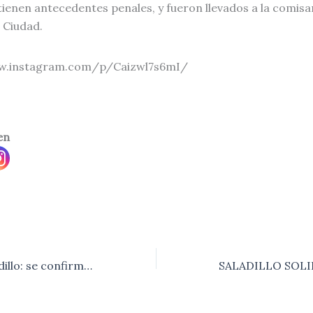
tienen antecedentes penales, y fueron llevados a la comisar
a Ciudad.
w.instagram.com/p/Caizwl7s6mI/
en
Covid-19 en Saladillo: se confirmaron 8 nuevos casos positivos este lunes.-