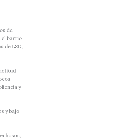
dos de
 el barrio
s de LSD,
actitud
pocos
liencia y
s y bajo
pechosos,