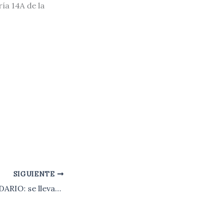
ía 14A de la
SIGUIENTE
SALADILLO SOLIDARIO: se llevaron donaciones a la Casa de la Provincia de Corrientes.-