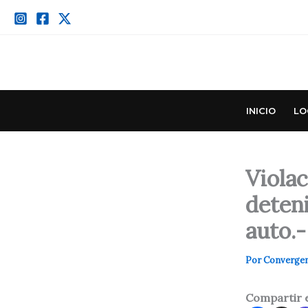
Ir
al
contenido
INICIO
LO
Violac
deten
auto.-
Por
Converge
Compartir 