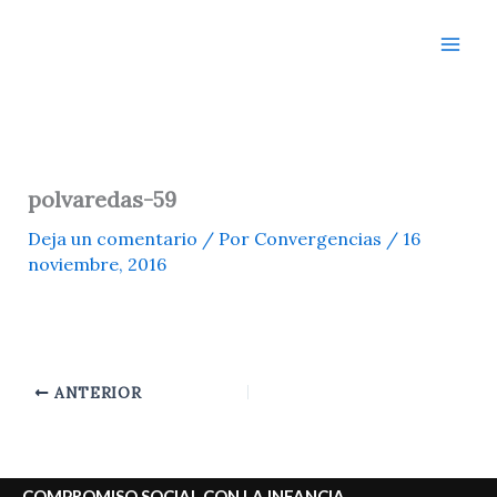
Ir
al
contenido
polvaredas-59
Deja un comentario
/ Por
Convergencias
/
16
noviembre, 2016
ANTERIOR
COMPROMISO SOCIAL CON LA INFANCIA