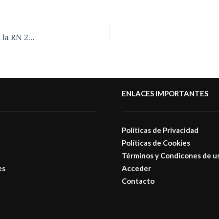
Saladillo | Avanza la ampliación de alumbrado publico en la RN 205.-
ENLACES IMPORTANTES
Políticas de Privacidad
Políticas de Cookies
Términos y Condicones de u
es
Acceder
Contacto