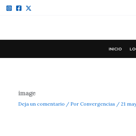
Ir
al
contenido
INICIO
LO
image
Deja un comentario
/ Por
Convergencias
/
21 may